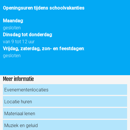
Openingsuren tijdens schoolvakanties
Maandag
:
gesloten
Dinsdag tot donderdag
:
van 9 tot 12 uur
Vrijdag, zaterdag, zon- en feestdagen
:
gesloten
Meer informatie
Evenementenlocaties
Locatie huren
Materiaal lenen
Muziek en geluid