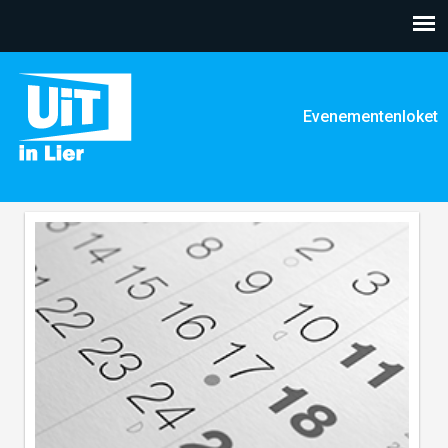
Overslaan
en naar
de inhoud
gaan
Evenementenloket