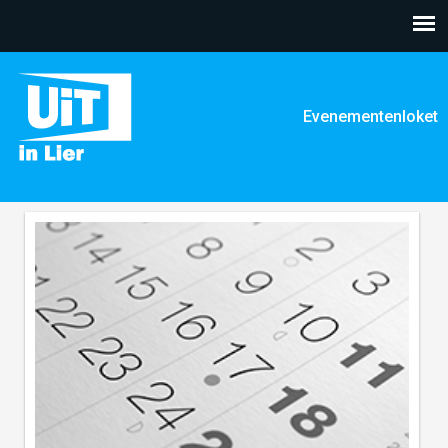
Overslaan
en naar
de inhoud
gaan
Evenementenloket